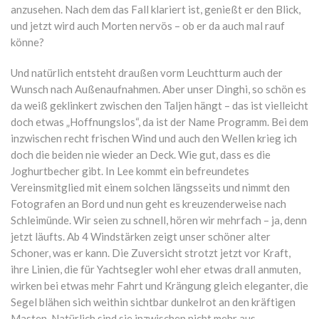
anzusehen. Nach dem das Fall klariert ist, genießt er den Blick,
und jetzt wird auch Morten nervös – ob er da auch mal rauf
könne?
Und natürlich entsteht draußen vorm Leuchtturm auch der
Wunsch nach Außenaufnahmen. Aber unser Dinghi, so schön es
da weiß geklinkert zwischen den Taljen hängt – das ist vielleicht
doch etwas „Hoffnungslos“, da ist der Name Programm. Bei dem
inzwischen recht frischen Wind und auch den Wellen krieg ich
doch die beiden nie wieder an Deck. Wie gut, dass es die
Joghurtbecher gibt. In Lee kommt ein befreundetes
Vereinsmitglied mit einem solchen längsseits und nimmt den
Fotografen an Bord und nun geht es kreuzenderweise nach
Schleimünde. Wir seien zu schnell, hören wir mehrfach – ja, denn
jetzt läufts. Ab 4 Windstärken zeigt unser schöner alter
Schoner, was er kann. Die Zuversicht strotzt jetzt vor Kraft,
ihre Linien, die für Yachtsegler wohl eher etwas drall anmuten,
wirken bei etwas mehr Fahrt und Krängung gleich eleganter, die
Segel blähen sich weithin sichtbar dunkelrot an den kräftigen
Masten. Natürlich sind sie inzwischen nicht mehr aus