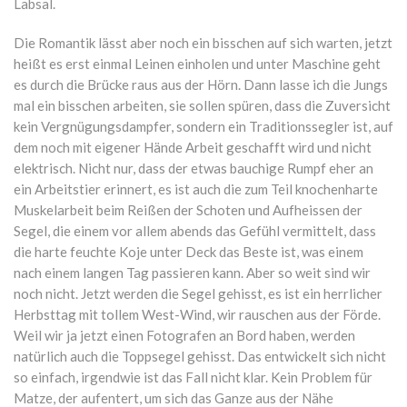
Labsal.
Die Romantik lässt aber noch ein bisschen auf sich warten, jetzt
heißt es erst einmal Leinen einholen und unter Maschine geht
es durch die Brücke raus aus der Hörn. Dann lasse ich die Jungs
mal ein bisschen arbeiten, sie sollen spüren, dass die Zuversicht
kein Vergnügungsdampfer, sondern ein Traditionssegler ist, auf
dem noch mit eigener Hände Arbeit geschafft wird und nicht
elektrisch. Nicht nur, dass der etwas bauchige Rumpf eher an
ein Arbeitstier erinnert, es ist auch die zum Teil knochenharte
Muskelarbeit beim Reißen der Schoten und Aufheissen der
Segel, die einem vor allem abends das Gefühl vermittelt, dass
die harte feuchte Koje unter Deck das Beste ist, was einem
nach einem langen Tag passieren kann. Aber so weit sind wir
noch nicht. Jetzt werden die Segel gehisst, es ist ein herrlicher
Herbsttag mit tollem West-Wind, wir rauschen aus der Förde.
Weil wir ja jetzt einen Fotografen an Bord haben, werden
natürlich auch die Toppsegel gehisst. Das entwickelt sich nicht
so einfach, irgendwie ist das Fall nicht klar. Kein Problem für
Matze, der aufentert, um sich das Ganze aus der Nähe