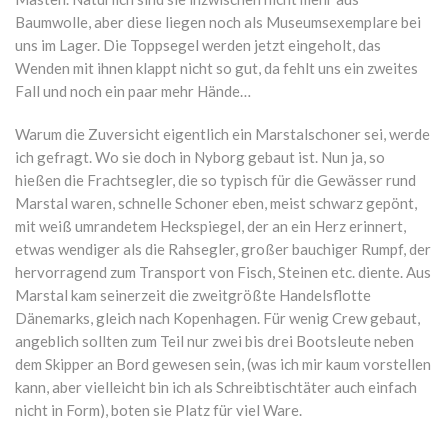
Baumwolle, aber diese liegen noch als Museumsexemplare bei
uns im Lager. Die Toppsegel werden jetzt eingeholt, das
Wenden mit ihnen klappt nicht so gut, da fehlt uns ein zweites
Fall und noch ein paar mehr Hände…
Warum die Zuversicht eigentlich ein Marstalschoner sei, werde
ich gefragt. Wo sie doch in Nyborg gebaut ist. Nun ja, so
hießen die Frachtsegler, die so typisch für die Gewässer rund
Marstal waren, schnelle Schoner eben, meist schwarz gepönt,
mit weiß umrandetem Heckspiegel, der an ein Herz erinnert,
etwas wendiger als die Rahsegler, großer bauchiger Rumpf, der
hervorragend zum Transport von Fisch, Steinen etc. diente. Aus
Marstal kam seinerzeit die zweitgrößte Handelsflotte
Dänemarks, gleich nach Kopenhagen. Für wenig Crew gebaut,
angeblich sollten zum Teil nur zwei bis drei Bootsleute neben
dem Skipper an Bord gewesen sein, (was ich mir kaum vorstellen
kann, aber vielleicht bin ich als Schreibtischtäter auch einfach
nicht in Form), boten sie Platz für viel Ware.