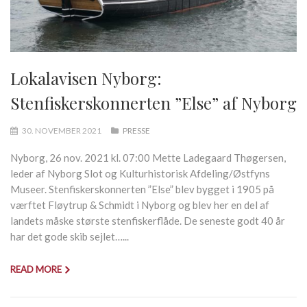
Lokalavisen Nyborg:
Stenfiskerskonnerten ”Else” af Nyborg
30. NOVEMBER 2021
PRESSE
Nyborg, 26 nov. 2021 kl. 07:00 Mette Ladegaard Thøgersen,
leder af Nyborg Slot og Kulturhistorisk Afdeling/Østfyns
Museer. Stenfiskerskonnerten ”Else” blev bygget i 1905 på
værftet Fløytrup & Schmidt i Nyborg og blev her en del af
landets måske største stenfiskerflåde. De seneste godt 40 år
har det gode skib sejlet…...
READ MORE