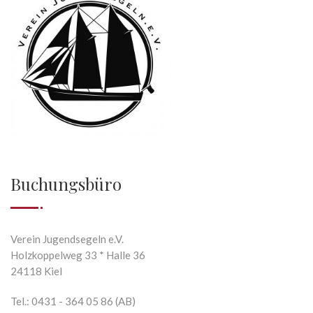
Buchungsbüro
Verein Jugendsegeln e.V.
Holzkoppelweg 33 * Halle 36
24118 Kiel
Tel.: 0431 - 364 05 86 (AB)