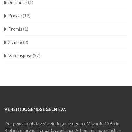
Personen
(1)
Presse
(12)
Promis
(1)
Schiffe
(3)
Vereinspost
(37)
VEREIN JUGENDSEGELN E.V.
Der gemeinnützige Verein Jugendsegeln e.V. wurde 1995 in
Kiel mit dem Ziel der pädagogischen Arbeit mit Jugendlichen