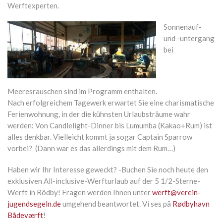
Werftexperten.
Sonnenauf-
und -untergang
bei
Meeresrauschen sind im Programm enthalten.
Nach erfolgreichem Tagewerk erwartet Sie eine charismatische
Ferienwohnung, in der die kühnsten Urlaubsträume wahr
werden: Von Candlelight-Dinner bis Lumumba (Kakao+Rum) ist
alles denkbar. Vielleicht kommt ja sogar Captain Sparrow
vorbei? (Dann war es das allerdings mit dem Rum…)
Haben wir Ihr Interesse geweckt? -Buchen Sie noch heute den
exklusiven All-inclusive-Werfturlaub auf der 5 1/2-Sterne-
Werft in Rödby! Fragen werden Ihnen unter
werft@verein-
jugendsegeln.de
umgehend beantwortet. Vi ses på
Rødbyhavn
Bådeværft
!