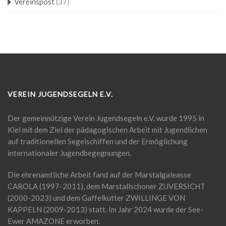
Vereinspost
(37)
VEREIN JUGENDSEGELN E.V.
Der gemeinnützige Verein Jugendsegeln e.V. wurde 1995 in
Kiel mit dem Ziel der pädagogischen Arbeit mit Jugendlichen
auf traditionellen Segelschiffen und der Ermöglichung
internationaler Jugendbegegnungen.
Die ehrenamtliche Arbeit fand auf der Marstalgaleasse
CAROLA (1997-2011), dem Marstallschoner ZUVERSICHT
(2000-2023) und dem Gaffelkutter ZWILLINGE VON
KAPPELN (2009-2013) statt. Im Jahr 2024 wurde der See-
Ewer AMAZONE erworben.