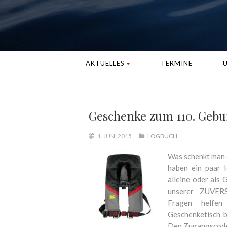
AKTUELLES
TERMINE
U
Geschenke zum 110. Gebu
1. JUNI 2015
LOGBUCH
Was schenkt man 
haben ein paar 
alleine oder als
unserer ZUVERS
Fragen helfen
Geschenketisch 
Den Zugangscode 