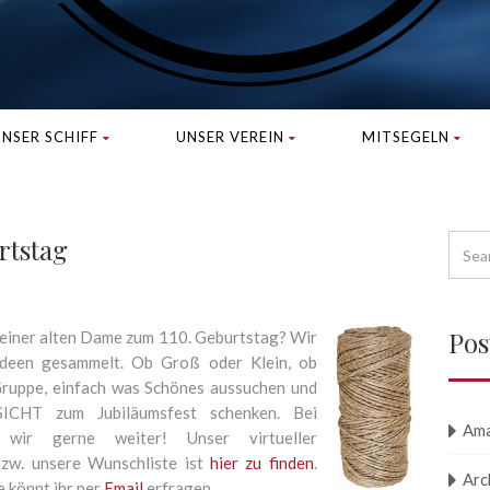
NSER SCHIFF
UNSER VEREIN
MITSEGELN
rtstag
Pos
einer alten Dame zum 110. Geburtstag? Wir
Ideen gesammelt. Ob Groß oder Klein, ob
 Gruppe, einfach was Schönes aussuchen und
ICHT zum Jubiläumsfest schenken. Bei
Am
 wir gerne weiter! Unser virtueller
bzw. unsere Wunschliste ist
hier zu finden
.
Arc
könnt ihr per
Email
erfragen.