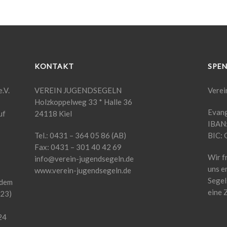
KONTAKT
SPE
.V.
VEREIN JUGENDSEGELN
Verei
Holzkoppelweg 33 * Halle 36
Evang
uf
24118 Kiel
IBAN
Tel.: 0431 – 364 05 86 (AB)
BIC:
Fax: 0431 – 301 40 42 69
Wir f
info@verein-jugendsegeln.de
uns e
www.verein-jugendsegeln.de
Segel
 dem
eine 
23)
24