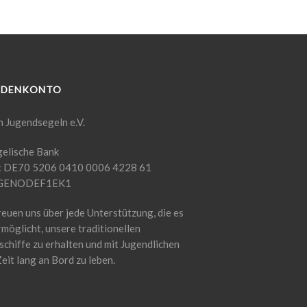
NDENKONTO
n Jugendsegeln e.V.
elische Bank
: DE70 5206 0410 0006 4228 61
 GENODEF1EK1
reuen uns über jede Unterstützung, die es
rmöglicht, unsere traditionellen
schiffe zu erhalten und mit Jugendlichen
Zeit lang an Bord zu leben.