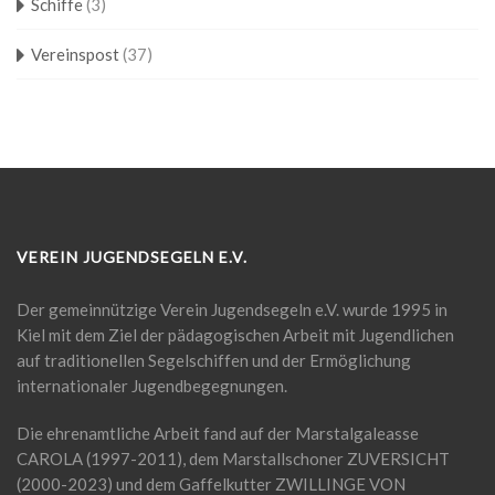
Schiffe
(3)
Vereinspost
(37)
VEREIN JUGENDSEGELN E.V.
Der gemeinnützige Verein Jugendsegeln e.V. wurde 1995 in
Kiel mit dem Ziel der pädagogischen Arbeit mit Jugendlichen
auf traditionellen Segelschiffen und der Ermöglichung
internationaler Jugendbegegnungen.
Die ehrenamtliche Arbeit fand auf der Marstalgaleasse
CAROLA (1997-2011), dem Marstallschoner ZUVERSICHT
(2000-2023) und dem Gaffelkutter ZWILLINGE VON