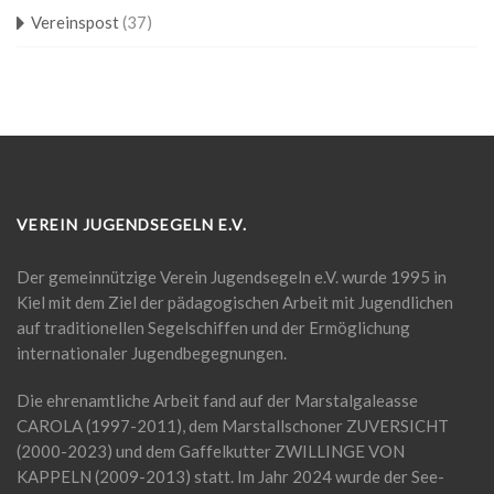
Vereinspost
(37)
VEREIN JUGENDSEGELN E.V.
Der gemeinnützige Verein Jugendsegeln e.V. wurde 1995 in
Kiel mit dem Ziel der pädagogischen Arbeit mit Jugendlichen
auf traditionellen Segelschiffen und der Ermöglichung
internationaler Jugendbegegnungen.
Die ehrenamtliche Arbeit fand auf der Marstalgaleasse
CAROLA (1997-2011), dem Marstallschoner ZUVERSICHT
(2000-2023) und dem Gaffelkutter ZWILLINGE VON
KAPPELN (2009-2013) statt. Im Jahr 2024 wurde der See-