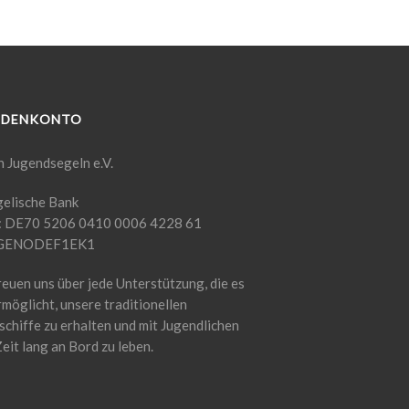
NDENKONTO
n Jugendsegeln e.V.
elische Bank
: DE70 5206 0410 0006 4228 61
 GENODEF1EK1
reuen uns über jede Unterstützung, die es
rmöglicht, unsere traditionellen
schiffe zu erhalten und mit Jugendlichen
Zeit lang an Bord zu leben.