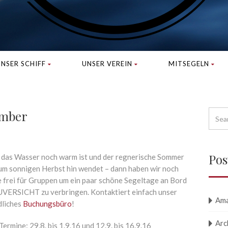
NSER SCHIFF
UNSER VEREIN
MITSEGELN
ember
Pos
das Wasser noch warm ist und der regnerische Sommer
zum sonnigen Herbst hin wendet – dann haben wir noch
e frei für Gruppen um ein paar schöne Segeltage an Bord
UVERSICHT zu verbringen. Kontaktiert einfach unser
Am
dliches
Buchungsbüro
!
Arc
Termine: 29.8. bis 1.9.16 und 12.9. bis 16.9.16