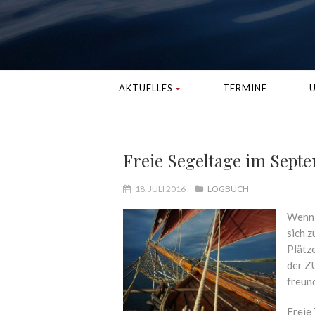
AKTUELLES
TERMINE
U
Freie Segeltage im Sept
18. JULI 2016
LOGBUCH
Wenn 
sich 
Plätz
der Z
freun
Freie 