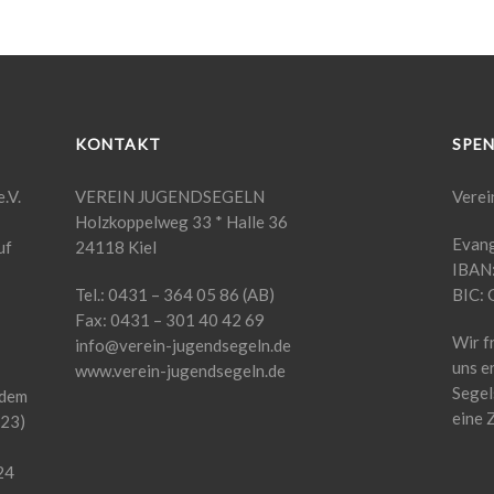
KONTAKT
SPE
.V.
VEREIN JUGENDSEGELN
Verei
Holzkoppelweg 33 * Halle 36
Evang
uf
24118 Kiel
IBAN
Tel.: 0431 – 364 05 86 (AB)
BIC:
Fax: 0431 – 301 40 42 69
Wir f
info@verein-jugendsegeln.de
uns e
www.verein-jugendsegeln.de
Segel
 dem
eine 
23)
24