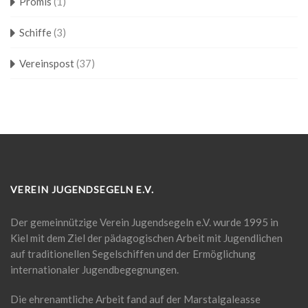
Promis
(1)
Schiffe
(3)
Vereinspost
(37)
VEREIN JUGENDSEGELN E.V.
Der gemeinnützige Verein Jugendsegeln e.V. wurde 1995 in
Kiel mit dem Ziel der pädagogischen Arbeit mit Jugendlichen
auf traditionellen Segelschiffen und der Ermöglichung
internationaler Jugendbegegnungen.
Die ehrenamtliche Arbeit fand auf der Marstalgaleasse