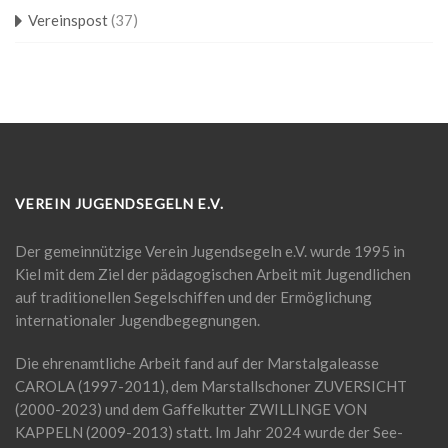
Vereinspost
(37)
VEREIN JUGENDSEGELN E.V.
Der gemeinnützige Verein Jugendsegeln e.V. wurde 1995 in
Kiel mit dem Ziel der pädagogischen Arbeit mit Jugendlichen
auf traditionellen Segelschiffen und der Ermöglichung
internationaler Jugendbegegnungen.
Die ehrenamtliche Arbeit fand auf der Marstalgaleasse
CAROLA (1997-2011), dem Marstallschoner ZUVERSICHT
(2000-2023) und dem Gaffelkutter ZWILLINGE VON
KAPPELN (2009-2013) statt. Im Jahr 2024 wurde der See-