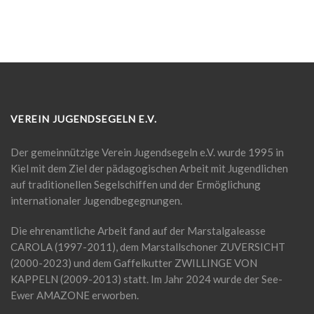
VEREIN JUGENDSEGELN E.V.
Der gemeinnützige Verein Jugendsegeln e.V. wurde 1995 in
Kiel mit dem Ziel der pädagogischen Arbeit mit Jugendlichen
auf traditionellen Segelschiffen und der Ermöglichung
internationaler Jugendbegegnungen.
Die ehrenamtliche Arbeit fand auf der Marstalgaleasse
CAROLA (1997-2011), dem Marstallschoner ZUVERSICHT
(2000-2023) und dem Gaffelkutter ZWILLINGE VON
KAPPELN (2009-2013) statt. Im Jahr 2024 wurde der See-
Ewer AMAZONE erworben.